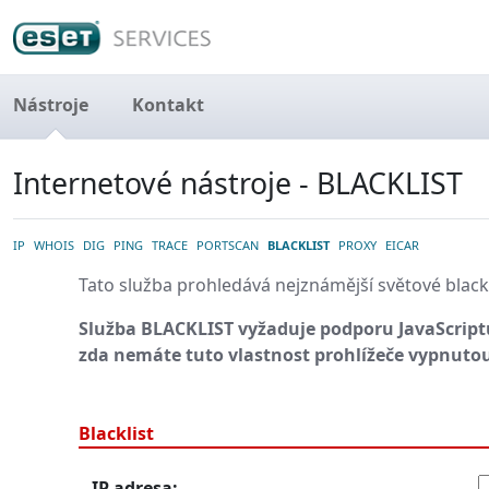
Nástroje
Kontakt
Internetové nástroje - BLACKLIST
IP
WHOIS
DIG
PING
TRACE
PORTSCAN
BLACKLIST
PROXY
EICAR
Tato služba prohledává nejznámější světové blackl
Služba BLACKLIST vyžaduje podporu JavaScriptu
zda nemáte tuto vlastnost prohlížeče vypnuto
Blacklist
IP adresa: