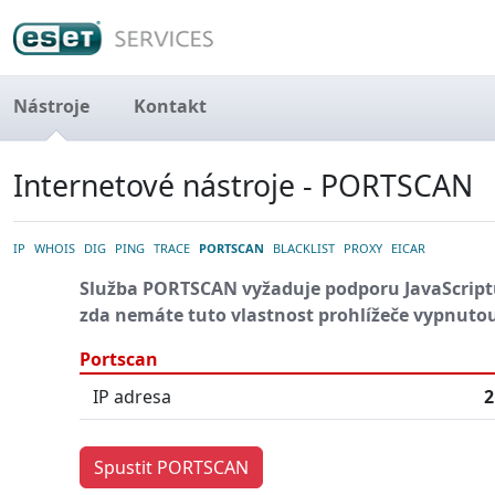
Nástroje
Kontakt
Internetové nástroje - PORTSCAN
IP
WHOIS
DIG
PING
TRACE
PORTSCAN
BLACKLIST
PROXY
EICAR
Služba PORTSCAN vyžaduje podporu JavaScriptu
zda nemáte tuto vlastnost prohlížeče vypnuto
Portscan
IP adresa
2
Spustit PORTSCAN